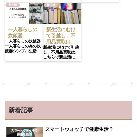
は、新しい一歩を踏
春の進学、就職、転
スト引越しの手続き
新生活
新生活
み出す方が多いので
勤未知の生活を、楽
ライフラインの連絡
すが、不安で出発し
しめたら良いですね
は早めに新しい住居
ないよう事前に準備
どこにも行ける、お
（引越し先）の電
をして、少しでも不
好みのグッズを揃え
気 ガス 水道を引
安をなくし安心でき
て、ミニマムの生活
越し後にすぐに使え
一人暮らしの
新生活にむけ
るようにしましょう
を送ろうと思いませ
ように、早めに連絡
炊飯器
て引越し、不
必需品リストとコメ
んか？リモートワー
します電気、水道
一人暮らしの炊飯器
用品買取はこ
ント新生活で必要な
ク（在宅ワーク）快
は、開栓時に、立ち
一人暮らしの為の炊
ものは、最低限そろ
適グッズ新生活でリ
合いは基本的に不要
新生活にむけて引越
ちらで
飯器シンプル生活家
えておく事が必要で
モートワークに備え
の場合が多いのです
し、不用品買取は、
電ミニ炊飯器をおす
すが、最初から、そ
る時間と場所に対応
がガスは、立ち合い
こちらで新生活にむ
すめ！一人暮らし
ろえて置きたくなり
できる環境のための
が必要ですので、安
けて、出た不用品は
用 炊飯器一人暮ら
ますが、実際には使
リモートワーク用グ
全チェックが必要な
売りましょう部屋の
しにおすすめのする
わない物が出ますの
ッズを集めました疲
ので、連絡は早めに
整理や、引越し準備
のは小型炊飯器（ミ
で無くすようにする
れない、椅子はこれ
しましょう賃貸業者
で多くの不用品が出
ニクッカー）ですあ
為最初から不用品に
だ！GTRacing ゲー
などから、該当電力
て来たが、捨てるよ
まり、ピンと来ない
ならないような買い
ミングチェアリクラ
会社のなどの資料が
りも有効に活用し
かもしれない新生活
物をしましょうすぐ
イニング・ヘッドリ
頂けさすので忘れず
て、新し必需品を買
での一人暮らしや、
に、必要な物と、後
スト・肘掛け付きデ
に、事前に連絡をい
いたい物の一部に当
ミニマリスト、老人
でもいい物を決めま
スクGTRacing ゲー
たしましょう現在お
てて買う事ができた
向けには、いろいろ
しょう！このリスト
ミングデスク幅 108
住まいの、電気・水
ら、ラッキーですね
新着記事
な機能が付いている
は（下部にありま
cm×奥行60cm 耐荷
道・ガスを停止する
そこで、今回、紹介
ものより、シンプル
す）私が最小限、必
重80kgZ字フレーム
場合の連絡は必要で
します！各サービス
な物がすごく良いと
要と思った物を、記
組立簡単 レッド
す後から、不要な費
は、おすすめです捨
思いますパナソニッ
載していますので参
(Z02-RED)パソコン
用がかからない様に
てるにも、お金がか
スマートウォッチで健康生活？
ク炊飯器1.5合ミニク
考にしてください新
ローデスク折り畳み
するために、忘れす
かる時代ですが、そ
ッカー容量が、1合か
生活アドバイス！家
テーブル ローテーブ
に連絡しましう引越
れを、買い取ってく