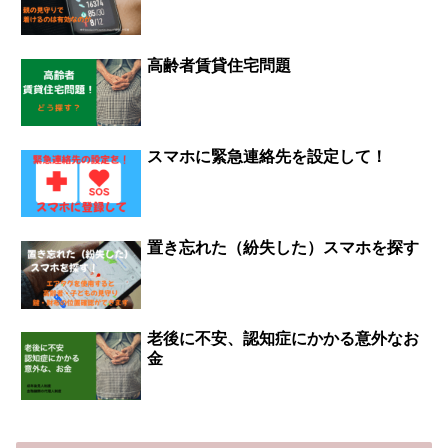
ら1.5合炊きで消費電
具や家電は部屋のス
ル多機能 軽量
しが決まったら、引
れる業者があること
力が少なくて300Wぐ
ペースを占めますの
(60X40X28cm)...
越しの1週間前までに
は、助かりますね手
らい大きさも、小さ
で部屋の大きさを必
は連絡しましょう契
間をかけるのなら、
いので、狭いキッチ
ず測り、メモをしま
約者の情報・契約者
メルカリなどSNSで
高齢者賃貸住宅問題
ンせも、邪魔になり
す搬入できるか...
の氏名 住所...
売れるかもしれませ
ませんなので、小さ
んが、面倒ですよ
な、キッチンに最適
ね？そこで、買取の
ですご飯に、こだわ
お店まで、持ってい
りがある人は、高機
くのが面倒まとめ
能・付加価値の付く
て、処分したい方な
スマホに緊急連絡先を設定して！
炊飯器を買えばいい
どこのサービスを利
と思うのだがこだわ
用できるので便利で
りがなければ、少量
す！簡単に処分がで
のご飯を、毎日炊き
きるのは魅力です
立てを美味しく食...
ね？ブックオフの宅
置き忘れた（紛失した）スマホを探す
配買取本だけじゃな
い、買取品は本・...
老後に不安、認知症にかかる意外なお
金