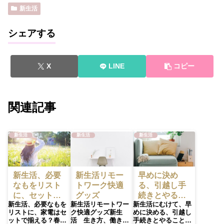
新生活
シェアする
X
LINE
コピー
関連記事
新生活
新生活
新生活
新生活、必要
新生活リモー
早めに決め
なもをリスト
トワーク快適
る、引越し手
に、セットで
グッズ
続きとやるこ
新生活、必要なもを
新生活リモートワー
新生活にむけて、早
揃える？
とリスト
リストに、家電はセ
ク快適グッズ新生
めに決める、引越し
ットで揃える？春
活 生き方、働き方
手続きとやることリ