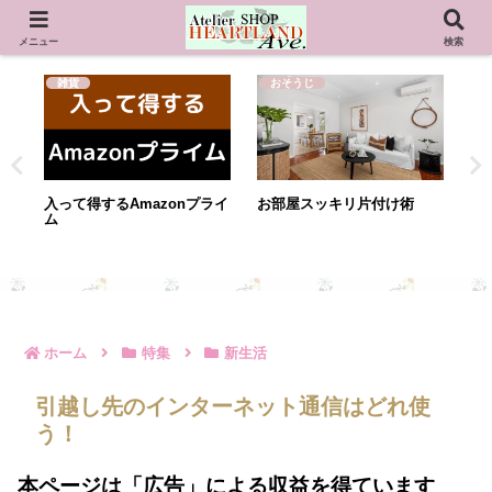
小さな暮らしの中に幸せを感じ、楽しむ心をお手伝い！
メニュー
検索
おそうじ
老後
老後
お部屋スッキリ片付け術
高齢者賃貸住宅問題
年金だけで
い！年金生
すこし助か
ホーム
特集
新生活
引越し先のインターネット通信はどれ使
う！
本ページは
「広告」
による収益を得ています